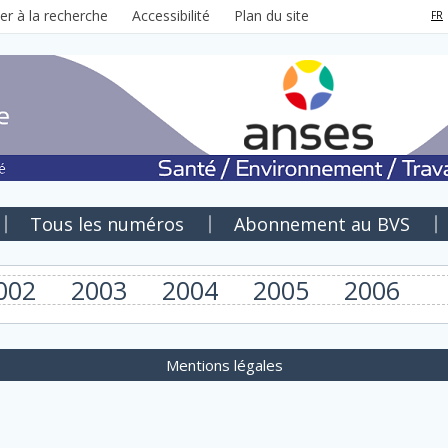
ler à la recherche
Accessibilité
Plan du site
FR
Tous les numéros
Abonnement au BVS
002
2003
2004
2005
2006
Mentions légales